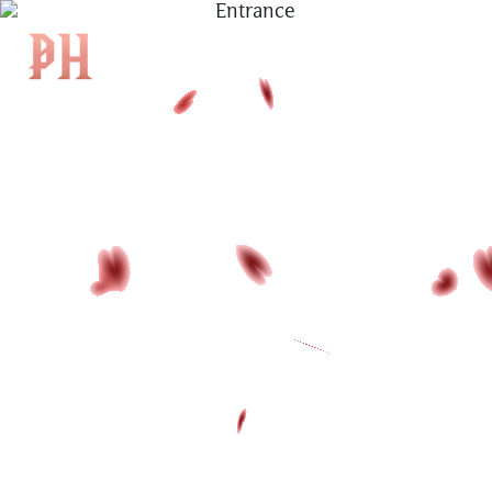
|
EN
|