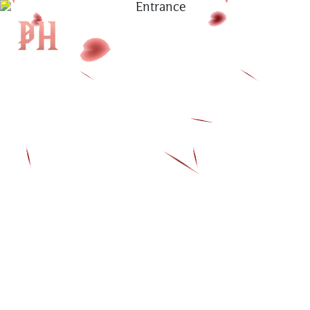
|
EN
|