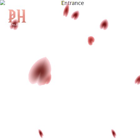
|
EN
|