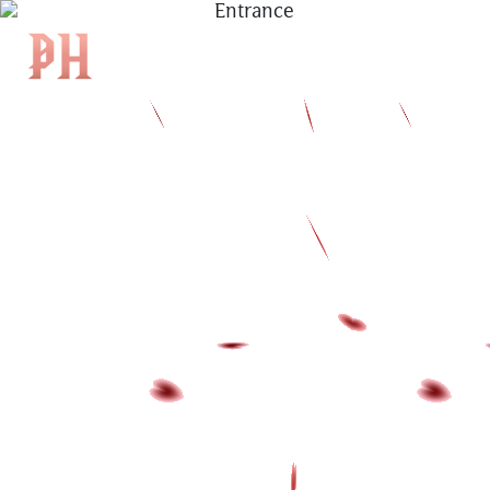
|
EN
|