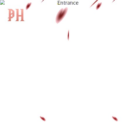
|
EN
|