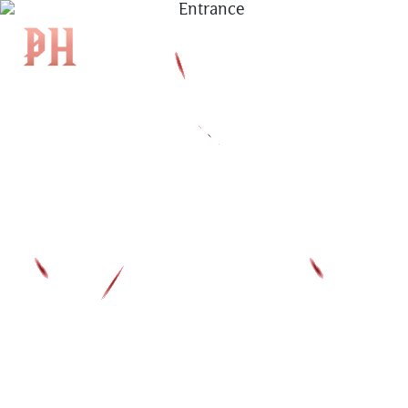
|
EN
|