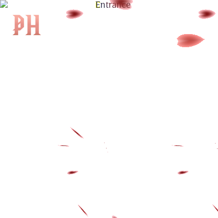
|
EN
|