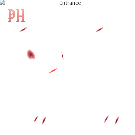
|
EN
|