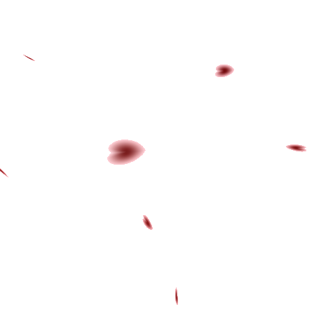
|
EN
|