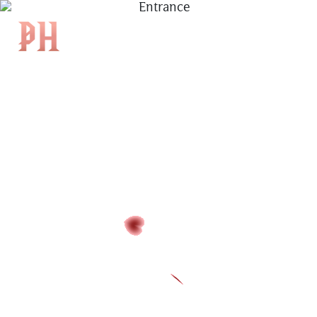
|
EN
|